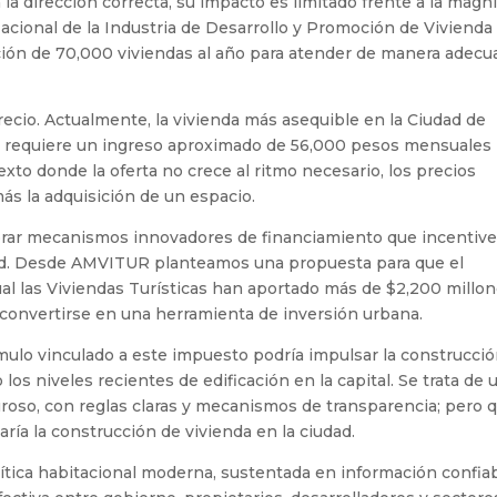
 la dirección correcta, su impacto es limitado frente a la magn
cional de la Industria de Desarrollo y Promoción de Vivienda
ción de 70,000 viviendas al año para atender de manera adecu
precio. Actualmente, la vivienda más asequible en la Ciudad de
se requiere un ingreso aproximado de 56,000 pesos mensuales
exto donde la oferta no crece al ritmo necesario, los precios
ás la adquisición de un espacio.
lorar mecanismos innovadores de financiamiento que incentiv
dad. Desde AMVITUR planteamos una propuesta para que el
al las Viviendas Turísticas han aportado más de $2,200 millo
onvertirse en una herramienta de inversión urbana.
mulo vinculado a este impuesto podría impulsar la construcci
 los niveles recientes de edificación en la capital. Se trata de 
uroso, con reglas claras y mecanismos de transparencia; pero 
ía la construcción de vivienda en la ciudad.
lítica habitacional moderna, sustentada en información confiab