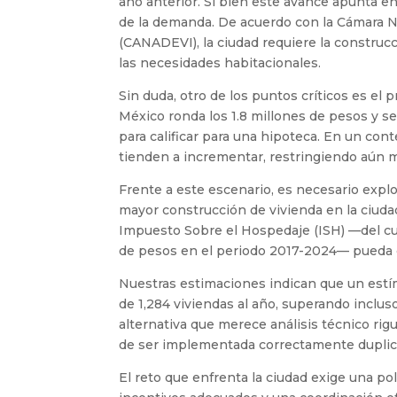
año anterior. Si bien este avance apunta en
de la demanda. De acuerdo con la Cámara Na
(CANADEVI), la ciudad requiere la construc
las necesidades habitacionales.
Sin duda, otro de los puntos críticos es el 
México ronda los 1.8 millones de pesos y 
para calificar para una hipoteca. En un cont
tienden a incrementar, restringiendo aún m
Frente a este escenario, es necesario exp
mayor construcción de vivienda en la ciu
Impuesto Sobre el Hospedaje (ISH) —del cu
de pesos en el periodo 2017-2024— pueda c
Nuestras estimaciones indican que un estí
de 1,284 viviendas al año, superando incluso
alternativa que merece análisis técnico rig
de ser implementada correctamente duplicar
El reto que enfrenta la ciudad exige una po